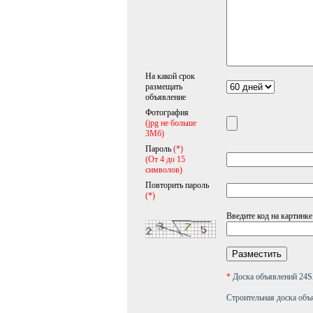
На какой срок
размещать
объявление
Фотография
(jpg не больше
3Мб)
Пароль
(*)
(От 4 до 15
символов)
Повторить пароль
(*)
Введите код на картинке
*
Доска объявлений 2
Строительная доска объ