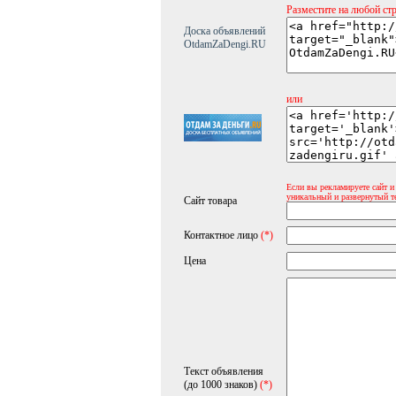
Разместите на любой ст
Доска объявлений
OtdamZaDengi.RU
или
Если вы рекламируете сайт и
уникальный и развернутый т
Сайт товара
Контактное лицо
(*)
Цена
Текст объявления
(до 1000 знаков)
(*)