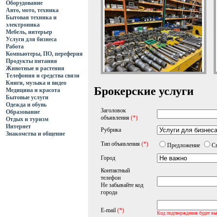
Оборудование
Авто, мото, техника
Бытовая техника и
электроника
Мебель, интерьер
Услуги для бизнеса
Работа
Компьютеры, ПО, переферия
Продукты питания
Животные и растения
Телефония и средства связи
Книги, музыка и видео
Брокерские услуги
Медицина и красота
Бытовые услуги
Одежда и обувь
Заголовок
Образование
объявления
(*)
Отдых и туризм
Интернет
Рубрика
Знакомства и общение
Тип объявления
(*)
Предложение
С
Город
Контактный
телефон
Не забывайте код
города
E-mail
(*)
Код подтверждения будет вы