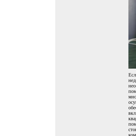
Есл
нед
нео
пом
мно
осу
обе
вкл
ква
пом
сто
ком