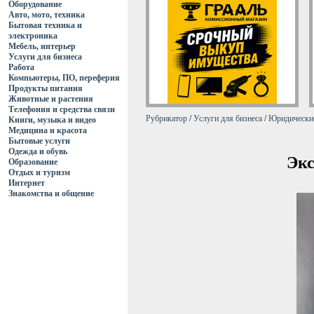
Оборудование
Авто, мото, техника
Бытовая техника и
электроника
Мебель, интерьер
Услуги для бизнеса
Работа
Компьютеры, ПО, переферия
Продукты питания
Животные и растения
Телефония и средства связи
Рубрикатор
/
Услуги для бизнеса
/
Юридические
Книги, музыка и видео
Медицина и красота
Бытовые услуги
Одежда и обувь
Экс
Образование
Отдых и туризм
Интернет
Знакомства и общение