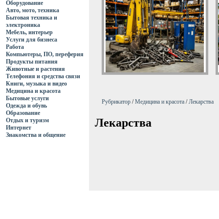
Оборудование
Авто, мото, техника
Бытовая техника и
электроника
Мебель, интерьер
Услуги для бизнеса
Работа
Компьютеры, ПО, переферия
Продукты питания
Животные и растения
Телефония и средства связи
Книги, музыка и видео
Медицина и красота
Бытовые услуги
Рубрикатор
/
Медицина и красота
/
Лекарства
Одежда и обувь
Образование
Лекарства
Отдых и туризм
Интернет
Знакомства и общение