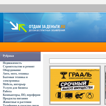
Рубрики
Недвижимость
Строительство и ремонт
Оборудование
Авто, мото, техника
Бытовая техника и
электроника
Мебель, интерьер
Услуги для бизнеса
Работа
Компьютеры, ПО, переферия
Продукты питания
Животные и растения
Телефония и средства связи