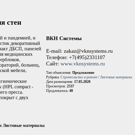
я стен
й и пандемией, и
ВКН Системы
астик декоративный
пакт ДБСП, панелей
E-mail: zakaz@vknsystems.ru
для медицинских
Телефон: +7(495)2331107
ерблоков,
Сайт:
www.vknsystems.ru
ораторий, больниц,
ской мебели,
Тип объявления:
Предложение
Рубрика:
Строительство и ремонт
/
Листовые материалы
игиенические
Дата размещения:
17.05.2020
 (HPL compact -
Просмотров:
2537
Продлевалось:
40
его пресса.
покрыт с двух
и Листовые материалы