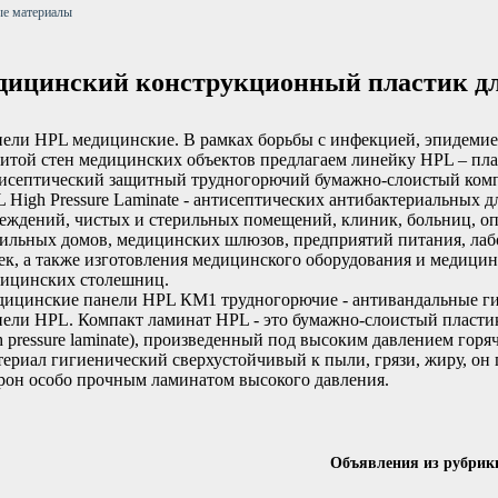
ые материалы
ицинский конструкционный пластик дл
ели HPL медицинские. В рамках борьбы с инфекцией, эпидемие
итой стен медицинских объектов предлагаем линейку HPL – пл
исептический защитный трудногорючий бумажно-слоистый ком
 High Pressure Laminate - антисептических антибактериальных 
еждений, чистых и стерильных помещений, клиник, больниц, оп
ильных домов, медицинских шлюзов, предприятий питания, лаб
ек, а также изготовления медицинского оборудования и медицин
ицинских столешниц.
ицинские панели HPL КМ1 трудногорючие - антивандальные г
ели HPL. Компакт ламинат HPL - это бумажно-слоистый пластик
h pressure laminate), произведенный под высоким давлением горяч
ериал гигиенический сверхустойчивый к пыли, грязи, жиру, он 
рон особо прочным ламинатом высокого давления.
Объявления из рубрик