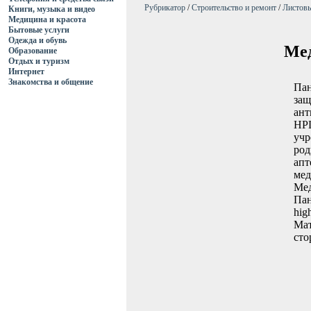
Рубрикатор
/
Строительство и ремонт
/
Листов
Книги, музыка и видео
Медицина и красота
Бытовые услуги
Одежда и обувь
Мед
Образование
Отдых и туризм
Интернет
Знакомства и общение
Пан
защ
ант
HPL
учр
род
апт
мед
Мед
Пан
hig
Мат
сто