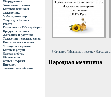
Оборудование
Авто, мото, техника
Бытовая техника и
электроника
Мебель, интерьер
Услуги для бизнеса
Работа
Компьютеры, ПО, переферия
Продукты питания
Животные и растения
Телефония и средства связи
Книги, музыка и видео
Медицина и красота
Бытовые услуги
Рубрикатор
/
Медицина и красота
/
Народная м
Одежда и обувь
Образование
Народная медицина
Отдых и туризм
Интернет
Знакомства и общение