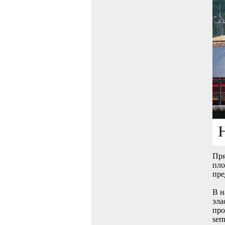
Пря
пло
пре
В н
эла
про
ser