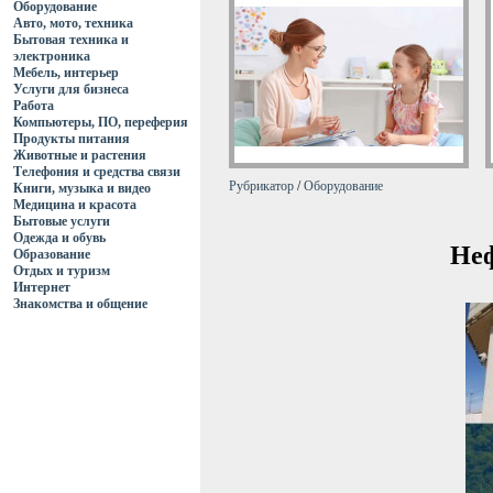
Оборудование
Авто, мото, техника
Бытовая техника и
электроника
Мебель, интерьер
Услуги для бизнеса
Работа
Компьютеры, ПО, переферия
Продукты питания
Животные и растения
Телефония и средства связи
Рубрикатор
/
Оборудование
Книги, музыка и видео
Медицина и красота
Бытовые услуги
Одежда и обувь
Неф
Образование
Отдых и туризм
Интернет
Знакомства и общение