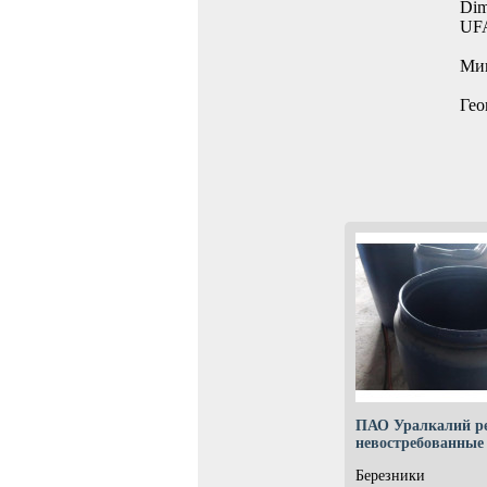
Dim
UF
Мин
Гео
ПАО Уралкалий ре
невостребованны
Березники