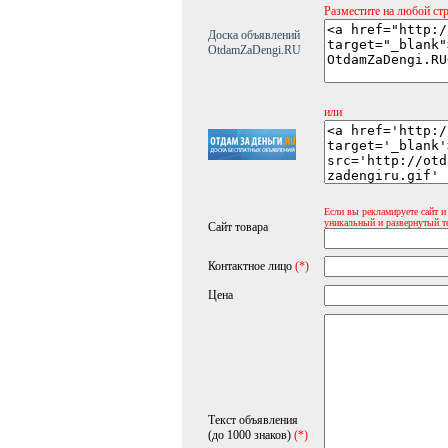
Разместите на любой ст
Доска объявлений
OtdamZaDengi.RU
или
Если вы рекламируете сайт и
уникальный и развернутый т
Сайт товара
Контактное лицо
(*)
Цена
Текст объявления
(до 1000 знаков)
(*)