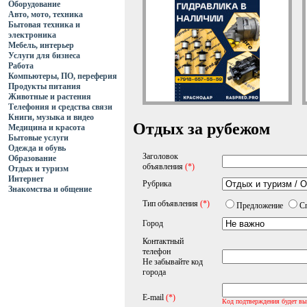
Оборудование
Авто, мото, техника
Бытовая техника и
электроника
Мебель, интерьер
Услуги для бизнеса
Работа
Компьютеры, ПО, переферия
Продукты питания
Животные и растения
Телефония и средства связи
Книги, музыка и видео
Отдых за рубежом
Медицина и красота
Бытовые услуги
Одежда и обувь
Заголовок
Образование
объявления
(*)
Отдых и туризм
Интернет
Рубрика
Знакомства и общение
Тип объявления
(*)
Предложение
С
Город
Контактный
телефон
Не забывайте код
города
E-mail
(*)
Код подтверждения будет вы