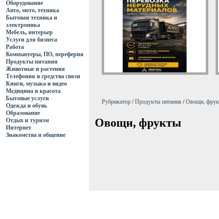
Оборудование
Авто, мото, техника
Бытовая техника и
электроника
Мебель, интерьер
Услуги для бизнеса
Работа
Компьютеры, ПО, переферия
Продукты питания
Животные и растения
Телефония и средства связи
Книги, музыка и видео
Медицина и красота
Бытовые услуги
Рубрикатор
/
Продукты питания
/
Овощи, фру
Одежда и обувь
Образование
Овощи, фрукты
Отдых и туризм
Интернет
Знакомства и общение