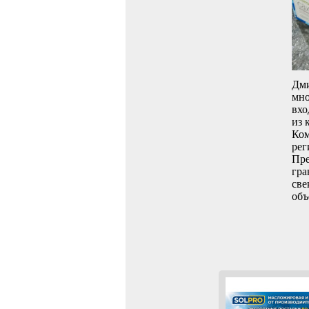
Дми
мно
вхо
из 
Ком
рег
Пре
гра
све
объ