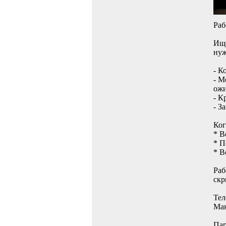
Раб
Ище
нуж
- К
- М
ожи
- К
- З
Ког
* В
* П
* В
Раб
скр
Тел
Мак
Пар