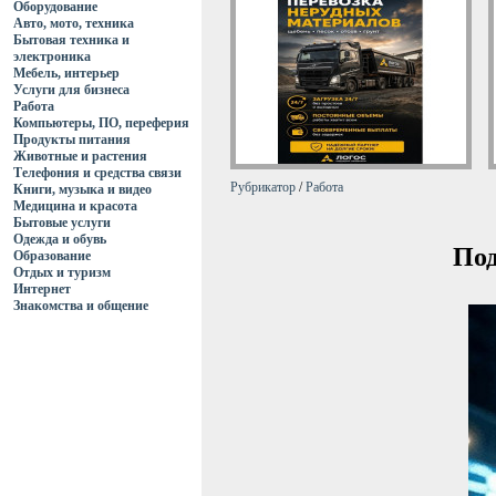
Оборудование
Авто, мото, техника
Бытовая техника и
электроника
Мебель, интерьер
Услуги для бизнеса
Работа
Компьютеры, ПО, переферия
Продукты питания
Животные и растения
Телефония и средства связи
Рубрикатор
/
Работа
Книги, музыка и видео
Медицина и красота
Бытовые услуги
Одежда и обувь
Под
Образование
Отдых и туризм
Интернет
Знакомства и общение