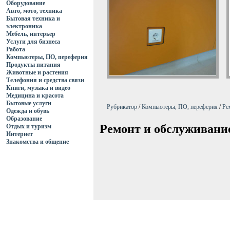
Оборудование
Авто, мото, техника
Бытовая техника и
электроника
Мебель, интерьер
Услуги для бизнеса
Работа
Компьютеры, ПО, переферия
Продукты питания
Животные и растения
Телефония и средства связи
Книги, музыка и видео
Медицина и красота
Бытовые услуги
Рубрикатор
/
Компьютеры, ПО, переферия
/
Ре
Одежда и обувь
Образование
Ремонт и обслуживани
Отдых и туризм
Интернет
Знакомства и общение