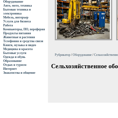
Оборудование
Авто, мото, техника
Бытовая техника и
электроника
Мебель, интерьер
Услуги для бизнеса
Работа
Компьютеры, ПО, переферия
Продукты питания
Животные и растения
Телефония и средства связи
Книги, музыка и видео
Медицина и красота
Бытовые услуги
Рубрикатор
/
Оборудование
/
Сельхозяйственно
Одежда и обувь
Образование
Сельхозяйственное об
Отдых и туризм
Интернет
Знакомства и общение