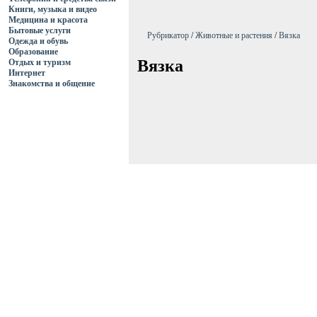
Книги, музыка и видео
Медицина и красота
Бытовые услуги
Рубрикатор
/
Животные и растения
/
Вязка
Одежда и обувь
Образование
Вязка
Отдых и туризм
Интернет
Знакомства и общение