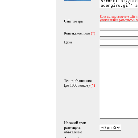
Если вы рекламируете сайт и
уникальный и развернутый т
Сайт товара
Контактное лицо
(*)
Цена
Текст объявления
(до 1000 знаков)
(*)
На какой срок
размещать
объявление