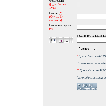
Фотография
(jpg не больше
3Мб)
Пароль
(*)
(От 4 до 15
символов)
Повторить пароль
(*)
Введите код на картинке
*
Доска объявлений 2
Строительная доска объ
%
Доска объявлений 
Автомобильная доска о