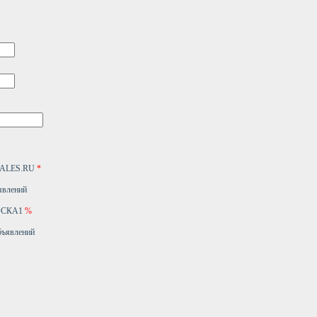
4SALES.RU
*
явлений
ДОСКА1
%
бъявлений