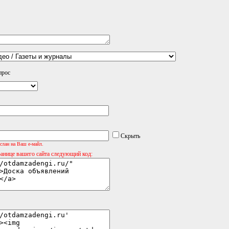
прос
Скрыть
слан на Ваш е-майл.
ранице вашего сайта следующий код: