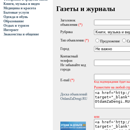
Книги, музыка и видео
Газеты и журналы
Медицина и красота
Бытовые услуги
Одежда и обувь
Заголовок
Образование
объявления
(*)
Отдых и туризм
Интернет
Рубрика
Знакомства и общение
Тип объявления
(*)
Предложение
С
Город
Контактный
телефон
Не забывайте код
города
E-mail
(*)
Код подтверждения будет вы
Разместите на любой ст
Доска объявлений
OtdamZaDengi.RU
или