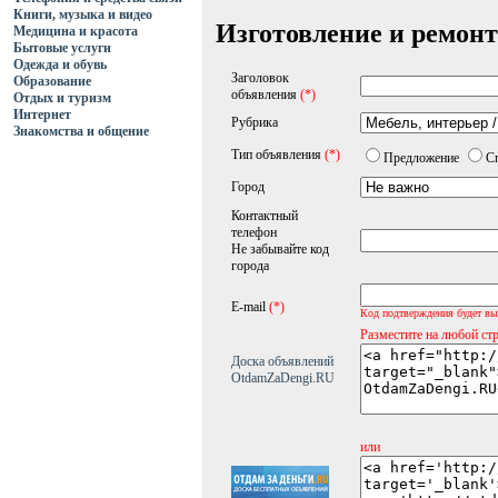
Книги, музыка и видео
Изготовление и ремонт
Медицина и красота
Бытовые услуги
Одежда и обувь
Заголовок
Образование
объявления
(*)
Отдых и туризм
Интернет
Рубрика
Знакомства и общение
Тип объявления
(*)
Предложение
С
Город
Контактный
телефон
Не забывайте код
города
E-mail
(*)
Код подтверждения будет вы
Разместите на любой ст
Доска объявлений
OtdamZaDengi.RU
или