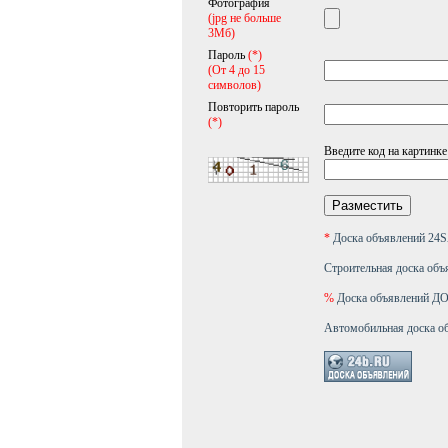
Фотография
(jpg не больше
3Мб)
Пароль
(*)
(От 4 до 15
символов)
Повторить пароль
(*)
Введите код на картинке
*
Доска объявлений 2
Строительная доска объ
%
Доска объявлений 
Автомобильная доска о