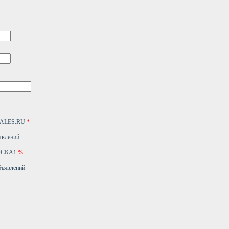
4SALES.RU
*
явлений
ДОСКА1
%
бъявлений