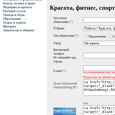
Книги, музыка и видео
Красота, фитнес, спорт
Медицина и красота
Бытовые услуги
Одежда и обувь
Заголовок
Образование
объявления
(*)
Отдых и туризм
Интернет
Рубрика
Знакомства и общение
Тип объявления
(*)
Предложение
С
Город
Контактный
телефон
Не забывайте код
города
E-mail
(*)
Код подтверждения будет вы
Разместите на любой ст
Доска объявлений
OtdamZaDengi.RU
или