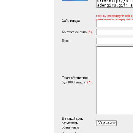
Если вы рекламируете сайт и
уникальный и развернутый т
Сайт товара
Контактное лицо
(*)
Цена
Текст объявления
(до 1000 знаков)
(*)
На какой срок
размещать
объявление