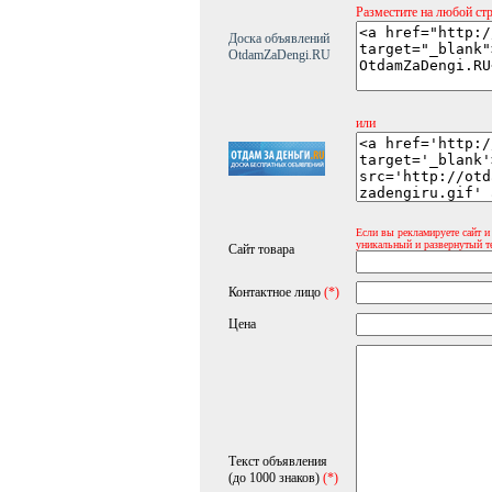
Разместите на любой ст
Доска объявлений
OtdamZaDengi.RU
или
Если вы рекламируете сайт и
уникальный и развернутый т
Сайт товара
Контактное лицо
(*)
Цена
Текст объявления
(до 1000 знаков)
(*)