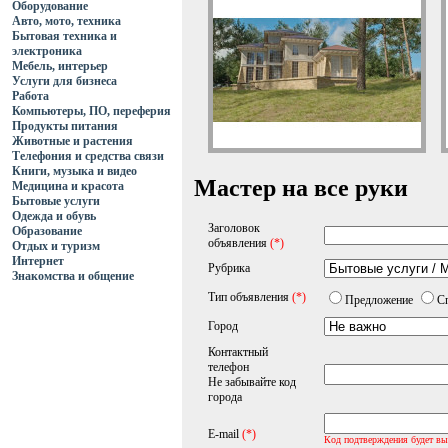
Оборудование
Авто, мото, техника
Бытовая техника и
электроника
Мебель, интерьер
Услуги для бизнеса
Работа
Компьютеры, ПО, переферия
Продукты питания
Животные и растения
Телефония и средства связи
Книги, музыка и видео
Мастер на все руки
Медицина и красота
Бытовые услуги
Одежда и обувь
Заголовок
Образование
объявления
(*)
Отдых и туризм
Интернет
Рубрика
Знакомства и общение
Тип объявления
(*)
Предложение
С
Город
Контактный
телефон
Не забывайте код
города
E-mail
(*)
Код подтверждения будет вы