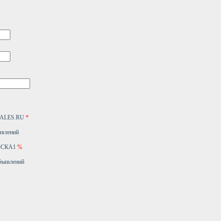
4SALES.RU
*
явлений
ДОСКА1
%
бъявлений