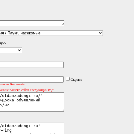
прос
Скрыть
слан на Ваш е-майл.
ранице вашего сайта следующий код: