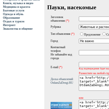
Книги, музыка и видео
Пауки, насекомые
Медицина и красота
Бытовые услуги
Одежда и обувь
Заголовок
Образование
объявления
(*)
Отдых и туризм
Интернет
Рубрика
Знакомства и общение
Тип объявления
(*)
Предложение
С
Город
Контактный
телефон
Не забывайте код
города
E-mail
(*)
Код подтверждения будет вы
Разместите на любой ст
Доска объявлений
OtdamZaDengi.RU
или