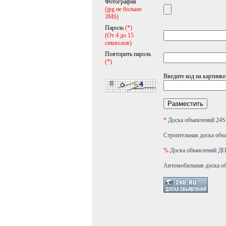
Фотография
(jpg не больше
3Мб)
Пароль
(*)
(От 4 до 15
символов)
Повторить пароль
(*)
Введите код на картинке
*
Доска объявлений 2
Строительная доска объ
%
Доска объявлений 
Автомобильная доска о