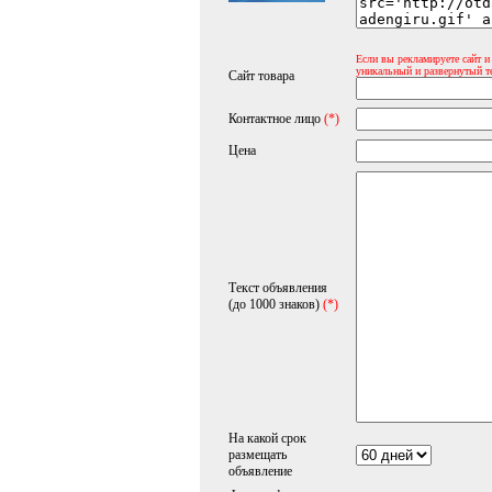
Если вы рекламируете сайт и
уникальный и развернутый т
Сайт товара
Контактное лицо
(*)
Цена
Текст объявления
(до 1000 знаков)
(*)
На какой срок
размещать
объявление