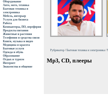
Оборудование
Авто, мото, техника
Бытовая техника и
электроника
Мебель, интерьер
Услуги для бизнеса
Работа
Компьютеры, ПО, переферия
Продукты питания
Животные и растения
Телефония и средства связи
Книги, музыка и видео
Медицина и красота
Бытовые услуги
Рубрикатор
/
Бытовая техника и электроника
/
Одежда и обувь
Образование
Mp3, CD, плееры
Отдых и туризм
Интернет
Знакомства и общение