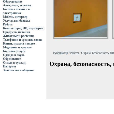
Оборудование
Авто, мото, техника
Бытовая техника и
электроника
Мебель, интерьер
Услуги для бизнеса
Работа
Компьютеры, ПО, переферия
Продукты питания
Животные и растения
Телефония и средства связи
Книги, музыка и видео
Медицина и красота
Бытовые услуги
Рубрикатор
/
Работа
/
Охрана, безопасность, м
Одежда и обувь
Образование
Охрана, безопасность,
Отдых и туризм
Интернет
Знакомства и общение