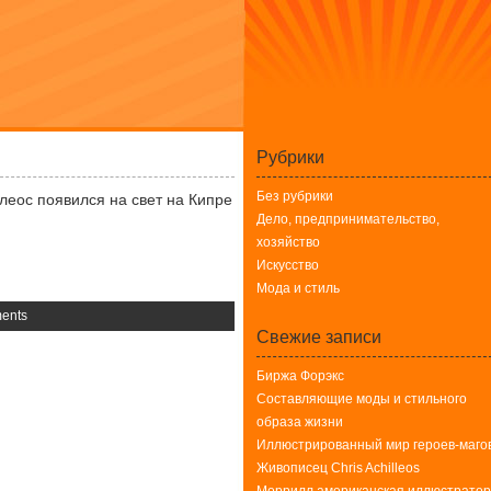
Рубрики
Без рубрики
еос появился на свет на Кипре
Дело, предпринимательство,
хозяйство
Искусство
Мода и стиль
ents
Свежие записи
Биржа Форэкс
Составляющие моды и стильного
образа жизни
Иллюстрированный мир героев-маго
Живописец Chris Achilleos