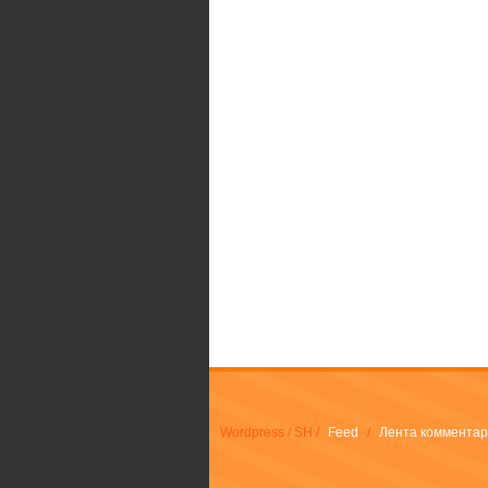
Wordpress / SH /
Feed
/
Лента комментар