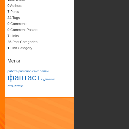
0
Authors
7
Posts
24
Tags
0
Comments
0
Comment Posters
7
Links
36
Post Categories
1
Link Category
Метки
работа
разговор
сайт
сайты
фантаст
художник
художница