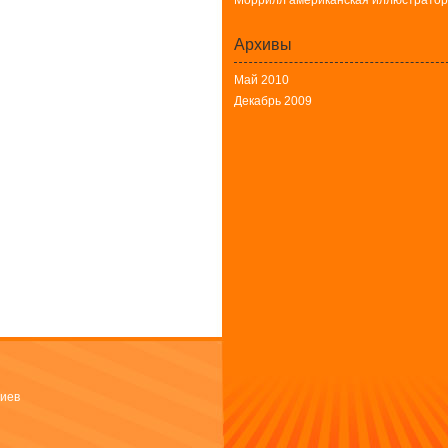
Моррилл американская иллюстратор
Архивы
Май 2010
Декабрь 2009
иев